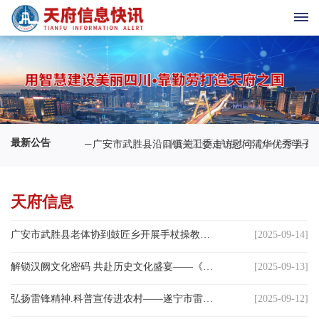
首
页
天
最新公告
情系学子 爱满清华——广安市武胜县沿口镇关工委走访慰问清华优秀
科普进社区 护佑
府
老
天府信息
科
广安市武胜县老体协到鼓匠乡开展手杖操教学活动
[2025-09-14]
协
解锁汉阙文化密码 共赴历史文化盛宴——《汉阙概览》渠县读者见面会侧记
[2025-09-13]
天
弘扬雷锋精神.科普宣传进农村——遂宁市雷锋精神研会协同市老科协举办启动科普月宣传活动
[2025-09-12]
府