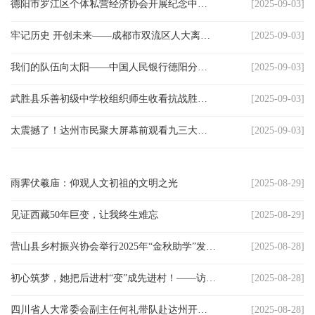
德阳市罗江区个体私营经济协会开展纪念中国人民抗日战争暨世界反法西斯战争胜利80周年系列活动
[2025-09-03]
委
牢记历史 开创未来——成都市双流区人大离退休支部召开纪念抗日战争暨世界反法西斯战争胜利80周年座谈会
[2025-09-03]
消
我们的队伍向太阳——中国人民银行德阳分行退休干部观看“九三阅兵”侧记
[2025-09-03]
息
武胜县乐善初级中学校组织师生收看抗战胜利 80 周年纪念活动电视转播实况
[2025-09-03]
天
太震撼了！达州市民聚大屏幕前观看九三大阅兵
[2025-09-03]
府
法
雨霁伏羲庙：仰观人文初祖的文明之光
[2025-08-29]
制
见证西藏50年巨变，让我终生难忘
[2025-08-29]
天
营山县乡村振兴协会举行2025年“金秋助学”发放仪式
[2025-08-28]
府
初心筑梦，她把后进村“变”成先进村！——访荣县县人大代表潘霞
[2025-08-28]
社
四川省人大常委会副主任何礼带队赴达州开展乡村振兴与巡河督导调研
[2025-08-28]