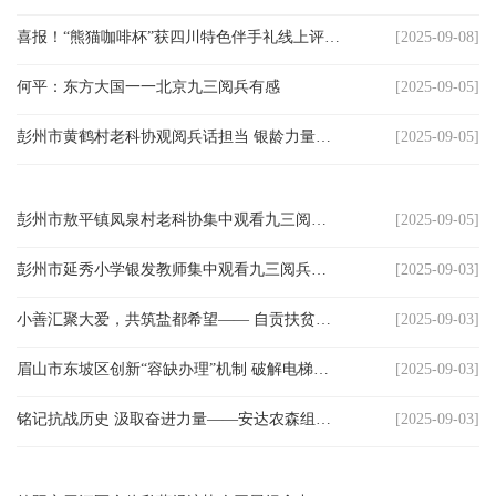
天
喜报！“熊猫咖啡杯”获四川特色伴手礼线上评选第一名！
[2025-09-08]
府
何平：东方大国一一北京九三阅兵有感
[2025-09-05]
教
彭州市黄鹤村老科协观阅兵话担当 银龄力量薪火相传
[2025-09-05]
育
天
彭州市敖平镇凤泉村老科协集中观看九三阅兵 以抗战精神助推川芎产业发展
[2025-09-05]
府
彭州市延秀小学银发教师集中观看九三阅兵式 抗战精神激荡教育情怀
[2025-09-03]
银
小善汇聚大爱，共筑盐都希望—— 自贡扶贫之免费午餐篇
[2025-09-03]
龄
眉山市东坡区创新“容缺办理”机制 破解电梯登记难题
[2025-09-03]
讯
铭记抗战历史 汲取奋进力量——安达农森组织全体党员、职工观看纪念抗战胜利80周年阅兵仪式
[2025-09-03]
关
工