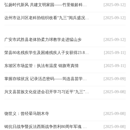
弘扬时代新风 共建文明家园——竹里银龄科技服务队开展法律知识讲座
[2025-09-12]
科
达州市达川区老科协组织收看“九三”阅兵盛况后 会员激情澎湃欣然以诗词抒发情怀
[2025-09-12]
技
天
广安市武胜县老体协柔力球教学走进猛山乡
[2025-09-12]
府
荣县80名残疾学生及困难残疾人子女获得23.8万元财政资助
[2025-09-11]
三
东坡区市场监管：执法有温度 锦旗寄真情
[2025-09-11]
农
掌握存续状况 记录活态密码——筠连县苗学会开展民族非遗项目田野调查
[2025-09-09]
天
兴文县苗族文化促进会召开学习习近平“九三”阅兵重要讲话暨庆祝41个教师节座谈会
[2025-09-08]
府
信
饶世义：曾经晕马朗木寺
[2025-09-08]
息
铸抗日战争暨反法西斯战争胜利80周年军魂 庆双流门协成立40周年丰碑 展第八届空港杯风彩
[2025-09-08]