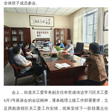
全体班子成员参会。
科
技
天
府
三
农
天
府
会上，街道关工委常务副主任牟世成传达学习区关工委
信
6月3号座谈会的会议精神，逐条梳理上级工作部署要求，立
息
足西航港辖区关工委工作实情，统筹安排下一阶段重点任