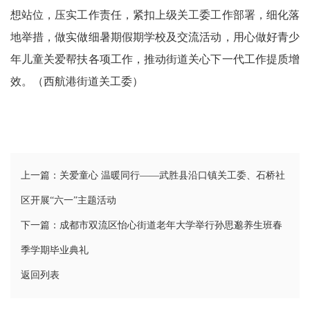
想站位，压实工作责任，紧扣上级关工委工作部署，细化落
委
地举措，做实做细暑期假期学校及交流活动，用心做好青少
消
年儿童关爱帮扶各项工作，推动街道关心下一代工作提质增
效。（西航港街道关工委）
息
天
府
法
上一篇：关爱童心 温暖同行——武胜县沿口镇关工委、石桥社
区开展“六一”主题活动
制
天
下一篇：成都市双流区怡心街道老年大学举行孙思邈养生班春
季学期毕业典礼
府
返回列表
社