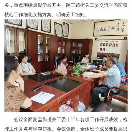
天
务，重点围绕暑期学校开办、跨三镇街关工委交流学习两项
府
核心工作细化实施方案、明确分工细则。
教
育
天
府
银
龄
讯
关
会议全面复盘街道关工委上半年各项工作开展成效，梳
工
理工作亮点与现存短板。会议强调，全体班子成员要提高思