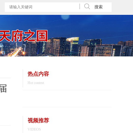
搜索
热点内容
Hot content
届
视频推荐
VIDEOS