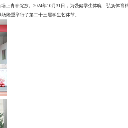
青春绽放。2024年10月31日，为强健学生体魄，弘扬体育
操场隆重举行了第二十三届学生艺体节。