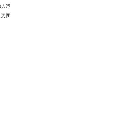
踏入运
、更团