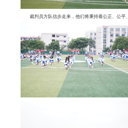
裁判员方队信步走来，他们将秉持着公正、公平、