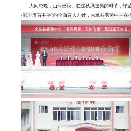
人间忽晚，山河已秋。在这秋风送爽的时节，绿茵场上
推进“五育并举”的全面育人方针，大邑县实验中学在