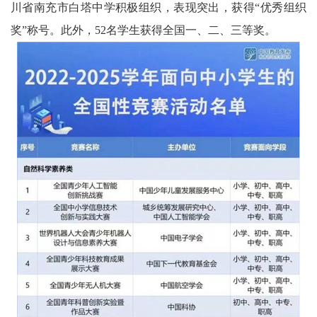
川省南充市白塔中学积极组织，表现突出，获得“优秀组织
科
奖”称号。此外，52名学生获得全国一、二、三等奖。
技
天
府
三
农
天
府
信
息