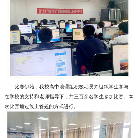
区
天
府
医
卫
天
府
比赛伊始，我校高中地理组积极动员并组织学生参与，
旅
在学校的支持和老师指导下，共三百余名学生参加比赛。本
次比赛通过线上答题的方式进行。
游
天
府