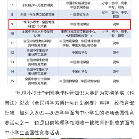
天
府
教
育
天
府
银
“地球小博士”全国地理科普知识大赛是为贯彻落实《科
龄
普法》以及《全民科学素质行动计划纲要》精神，经教育部
讯
批准，被列入2022—2025学年面向中小学生的45项全国性竞
关
赛活动之一，也是目前地理学领域唯一被教育部批准的面向
中小学生全国性竞赛活动。
工