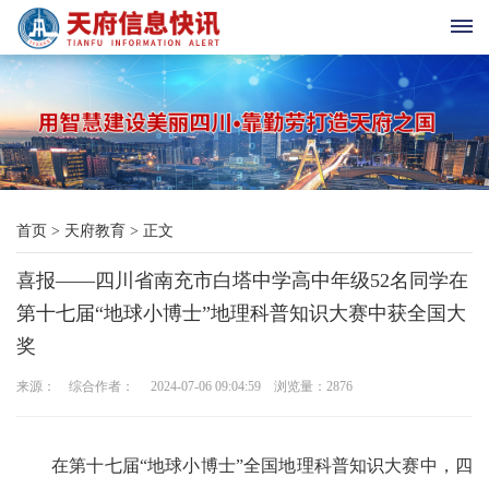
首
页
天
首页
>
天府教育
>
正文
府
喜报——四川省南充市白塔中学高中年级52名同学在
老
第十七届“地球小博士”地理科普知识大赛中获全国大
科
奖
协
来源： 综合作者： 2024-07-06 09:04:59 浏览量：
2876
天
在第十七届“地球小博士”全国地理科普知识大赛中，四
府