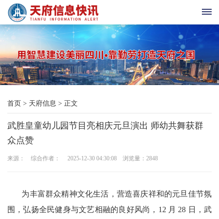
首
页
天
首页
>
天府信息
>
正文
府
武胜皇童幼儿园节目亮相庆元旦演出 师幼共舞获群
老
众点赞
科
来源： 综合作者： 2025-12-30 04:30:08 浏览量：
2848
协
天
为丰富群众精神文化生活，营造喜庆祥和的元旦佳节氛
围，弘扬全民健身与文艺相融的良好风尚，12 月 28 日，武
府