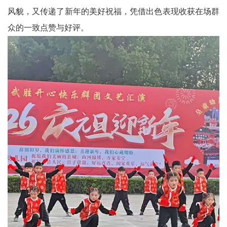
风貌，又传递了新年的美好祝福，凭借出色表现收获在场群
委
众的一致点赞与好评。
消
息
天
府
法
制
天
府
社