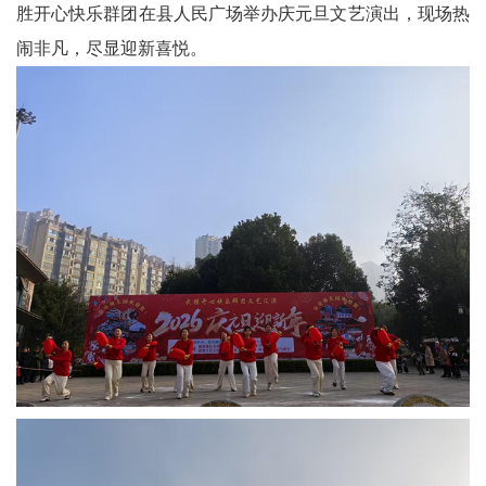
胜开心快乐群团在县人民广场举办庆元旦文艺演出，现场热
科
闹非凡，尽显迎新喜悦。
技
天
府
三
农
天
府
信
息