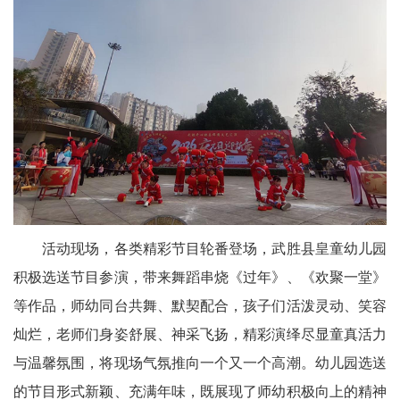
天
府
教
育
天
府
银
活动现场，各类精彩节目轮番登场，武胜县皇童幼儿园
龄
积极选送节目参演，带来舞蹈串烧《过年》、《欢聚一堂》
等作品，师幼同台共舞、默契配合，孩子们活泼灵动、笑容
讯
灿烂，老师们身姿舒展、神采飞扬，精彩演绎尽显童真活力
关
与温馨氛围，将现场气氛推向一个又一个高潮。幼儿园选送
工
的节目形式新颖、充满年味，既展现了师幼积极向上的精神