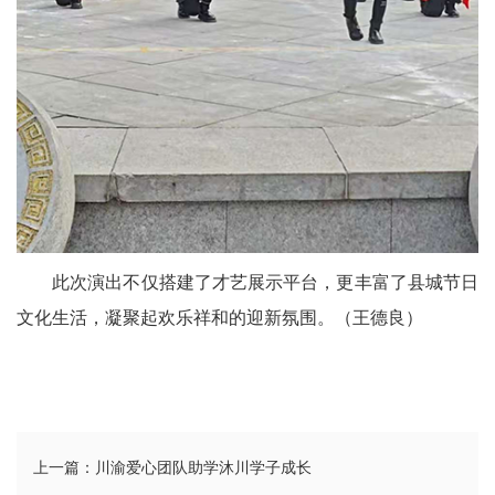
区
天
府
医
卫
天
此次演出不仅搭建了才艺展示平台，更丰富了县城节日
府
文化生活，凝聚起欢乐祥和的迎新氛围。（王德良）
旅
游
天
上一篇：川渝爱心团队助学沐川学子成长
府