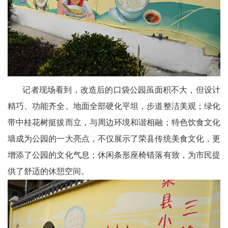
委
消
息
天
记者现场看到，改造后的口袋公园虽面积不大，但设计
府
精巧、功能齐全。地面全部硬化平坦，步道整洁美观；绿化
带中桂花树挺拔而立，与周边环境和谐相融；特色饮食文化
法
墙成为公园的一大亮点，不仅展示了荣县传统美食文化，更
制
增添了公园的文化气息；休闲条形座椅错落有致，为市民提
天
供了舒适的休憩空间。
府
社