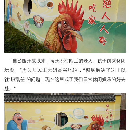
区
天
府
医
卫
“自公园开放以来，每天都有附近的老人、孩子前来休闲
天
玩耍。”周边居民王大姐高兴地说，“彻底解决了这里以
府
往‘脏乱差’的问题，现在这里成了我们日常休闲娱乐的好去
处。”
旅
游
天
府