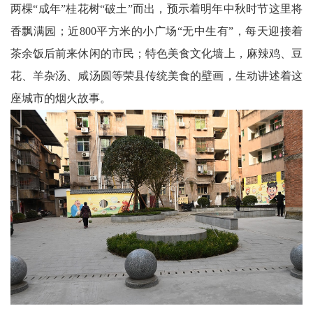
两棵“成年”桂花树“破土”而出，预示着明年中秋时节这里将
科
香飘满园；近800平方米的小广场“无中生有”，每天迎接着
茶余饭后前来休闲的市民；特色美食文化墙上，麻辣鸡、豆
技
花、羊杂汤、咸汤圆等荣县传统美食的壁画，生动讲述着这
天
座城市的烟火故事。
府
三
农
天
府
信
息