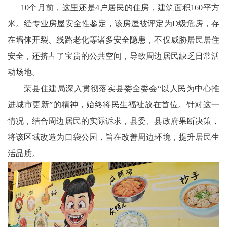
天
10个月前，这里还是4户居民的住房，建筑面积160平方
米。经专业房屋安全性鉴定，该房屋被评定为D级危房，存
府
在墙体开裂、线路老化等诸多安全隐患，不仅威胁居民居住
教
安全，还挤占了宝贵的公共空间，导致周边居民缺乏日常活
育
动场地。
天
荣县住建局深入贯彻落实县委全委会“以人民为中心推
进城市更新”的精神，始终将民生福祉放在首位。针对这一
府
情况，结合周边居民的实际诉求，县委、县政府果断决策，
银
将该区域改造为口袋公园，旨在改善周边环境，提升居民生
活品质。
龄
讯
关
工