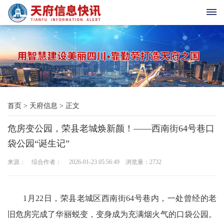
首
页
天
首页
>
天府信息
>
正文
府
危房变公园，荣县老城焕新颜！——西南街64号巷口
老
袋公园“诞生记”
科
来源： 综合作者： 2026-01-23 05:56:49 浏览量：
2732
协
天
1月22日，荣县老城区西南街64号巷内，一处曾经的老
旧危房完成了华丽蜕变，变身成为充满烟火气的口袋公园。
府