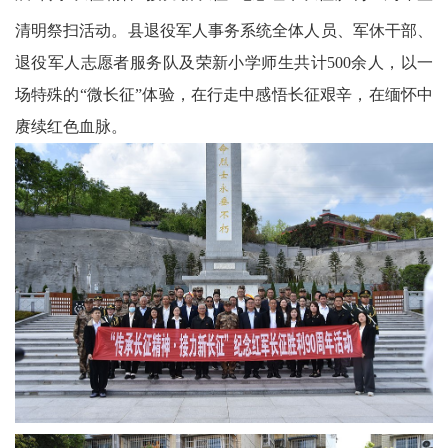
清明祭扫活动。县退役军人事务系统全体人员、军休干部、
科
退役军人志愿者服务队及荣新小学师生共计500余人，以一
技
场特殊的“微长征”体验，在行走中感悟长征艰辛，在缅怀中
天
赓续红色血脉。
府
三
农
天
府
信
息