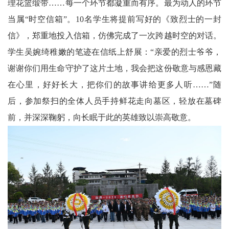
理花篮缎带……每一个环节都凝重而有序。最为动人的环节
文
当属“时空信箱”。10名学生将提前写好的《致烈士的一封
信》，郑重地投入信箱，仿佛完成了一次跨越时空的对话。
学
学生吴婉绮稚嫩的笔迹在信纸上舒展：“亲爱的烈士爷爷，
谢谢你们用生命守护了这片土地，我会把这份敬意与感恩藏
在心里，好好长大，把你们的故事讲给更多人听……”随
后，参加祭扫的全体人员手持鲜花走向墓区，轻放在墓碑
前，并深深鞠躬，向长眠于此的英雄致以崇高敬意。