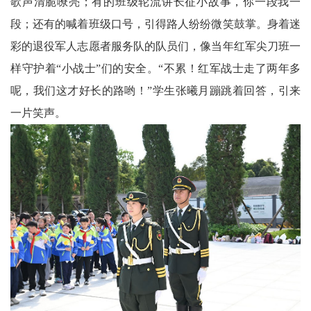
歌声清脆嘹亮；有的班级轮流讲长征小故事，你一段我一
委
段；还有的喊着班级口号，引得路人纷纷微笑鼓掌。身着迷
彩的退役军人志愿者服务队的队员们，像当年红军尖刀班一
消
样守护着“小战士”们的安全。“不累！红军战士走了两年多
息
呢，我们这才好长的路哟！”学生张曦月蹦跳着回答，引来
天
一片笑声。
府
法
制
天
府
社