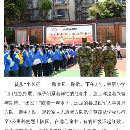
天
府
教
育
天
府
银
徒步“小长征”，一路春风一路歌。下午2点，荣新小学
龄
门口红旗招展。孩子们系着鲜艳的红领巾，脸上洋溢着兴奋
与期待。“出发！”随着一声令下，远足的县退役军人事务局
讯
方队、师生方队、退役军人志愿者方队浩浩荡荡从学校步行
关
至3公里外的烈士陵园。在远足途中，有的班级唱起红歌，
工