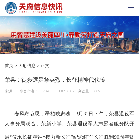
首
页
天
首页
>
天府信息
>
正文
府
荣县：徒步远足祭英烈，长征精神代代传
老
来源： 综合作者： 2026-03-31 07:33:07 浏览量：
3089
科
协
春风寄哀思，翠柏映忠魂。3月31日下午，荣县退役军
天
人事务局联合、荣新小学、荣县退役军人志愿者服务队开
府
·
展“传承长征精神
接力新长征”纪念红军长征胜利90周年暨