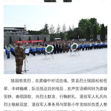
区
天
府
医
卫
天
府
旅
陵园祭英烈，在肃穆中对话忠魂。荣县烈士陵园松柏苍
游
翠、丰碑巍峨，队伍抵达目的地后，欢声笑语瞬间转为肃穆
天
安静。奏唱国歌、向烈士默哀、行鞠躬礼、退役军人礼兵向
烈士敬献花篮、退役军人事务局与荣新小学党组织负责人整
府