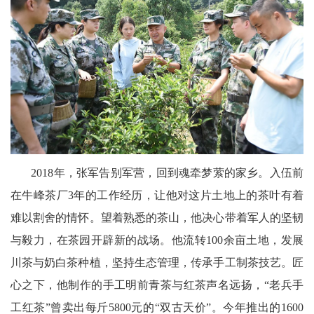
委
消
息
天
府
2018年，张军告别军营，回到魂牵梦萦的家乡。入伍前
法
在牛峰茶厂3年的工作经历，让他对这片土地上的茶叶有着
制
难以割舍的情怀。望着熟悉的茶山，他决心带着军人的坚韧
天
与毅力，在茶园开辟新的战场。他流转100余亩土地，发展
府
川茶与奶白茶种植，坚持生态管理，传承手工制茶技艺。匠
心之下，他制作的手工明前青茶与红茶声名远扬，“老兵手
社
工红茶”曾卖出每斤5800元的“双古天价”。今年推出的1600