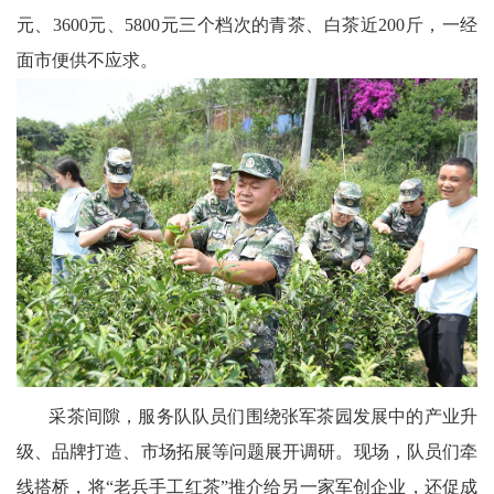
区
元、3600元、5800元三个档次的青茶、白茶近200斤，一经
天
面市便供不应求。
府
医
卫
天
府
旅
游
采茶间隙，服务队队员们围绕张军茶园发展中的产业升
天
级、品牌打造、市场拓展等问题展开调研。现场，队员们牵
府
线搭桥，将“老兵手工红茶”推介给另一家军创企业，还促成