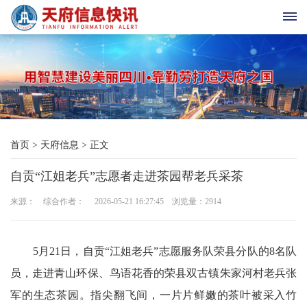
首
页
天
首页
>
天府信息
>
正文
府
自贡“江姐老兵”志愿者走进茶园帮老兵采茶
老
来源： 综合作者： 2026-05-21 16:27:45 浏览量：
2914
科
协
5月21日，自贡“江姐老兵”志愿服务队荣县分队的8名队
天
员，走进青山环保、鸟语花香的荣县双古镇朱家河村老兵张
军的生态茶园。指尖翻飞间，一片片鲜嫩的茶叶被采入竹
府