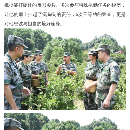
天
批批能打硬仗的反恐尖兵。多次参与特殊执勤任务的经历，
府
让他的肩上扛起了沉甸甸的责任，6次三等功的荣誉，更是
对他忠诚与担当的最好诠释。
教
育
天
府
银
龄
讯
关
工