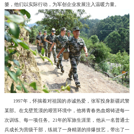
篓，他们以实际行动，为军创企业发展注入温暖力量。
科
技
天
府
三
农
天
府
1997年，怀揣着对祖国的赤诚热爱，张军投身新疆武警
某部。在戈壁荒漠的艰苦环境中，他将青春热血熔铸进每一
信
次训练、每一项任务。21年的军旅生涯里，他从一名普通士
息
兵成长为营级干部，练就了一身精湛的排爆技艺，带出了一