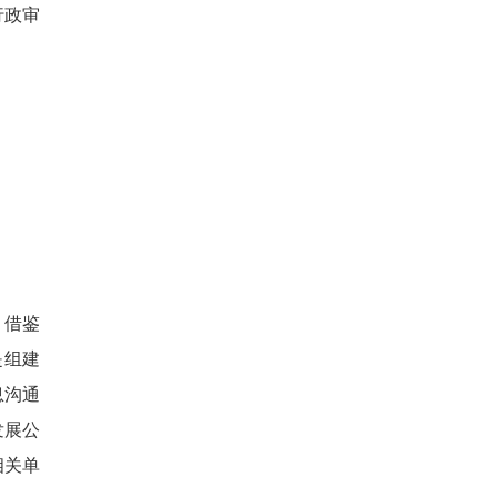
行政审
。
，借鉴
是组建
息沟通
发展公
相关单