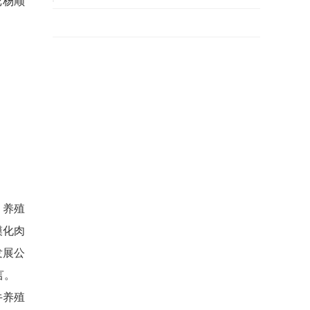
记杨顺
、养殖
模化肉
发展公
言。
牛养殖