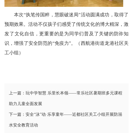
区
天
本次“执笔传国粹，慧眼破迷局”活动圆满成功，取得了
预期效果。活动不仅孩子们感受了传统文化的博大精深，激
府
发了文化自信，更重要的是为同学们普及了关键的防诈知
医
识，增强了安全防范的“免疫力”。（西航港街道龙港社区关
工小组）
卫
天
府
旅
上一篇：玩中学智慧 乐里长本领——常乐社区暑期班多元课程
助力儿童全面发展
游
下一篇：安全“泳”动·乐享童年——近都社区关工小组开展防溺
天
水安全教育活动
府