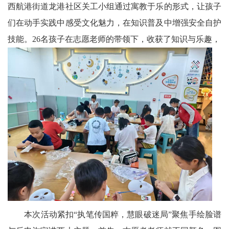
西航港街道龙港社区关工小组通过寓教于乐的形式，让孩子
科
们在动手实践中感受文化魅力，在知识普及中增强安全自护
技能。26名孩子在志愿老师的带领下，收获了知识与乐趣，
技
天
府
三
农
天
府
信
息
本次活动紧扣“执笔传国粹，慧眼破迷局”聚焦手绘脸谱