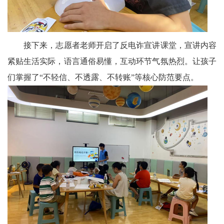
委
消
接下来，志愿者老师开启了反电诈宣讲课堂，宣讲内容
紧贴生活实际，语言通俗易懂，互动环节气氛热烈。让孩子
息
们掌握了“不轻信、不透露、不转账”等核心防范要点。
天
府
法
制
天
府
社