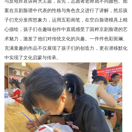
天
与反电诈宣讲两大主题，首先，志愿者老师就不同颜色、图
案在京剧脸谱中代表的性格与角色含义进行了讲解，然后孩
府
子们充分发挥想象力，运用五彩画笔，在空白脸谱模具上精
教
心描绘，孩子们在趣味创作中直观感受了国粹京剧脸谱的艺
术魅力，激发了他们对传统文化的兴趣。一件件色彩斑斓、
育
充满童趣的作品不仅展现了孩子们的创造力，更在潜移默化
天
中实现了文化启蒙与传承。
府
银
龄
讯
关
工