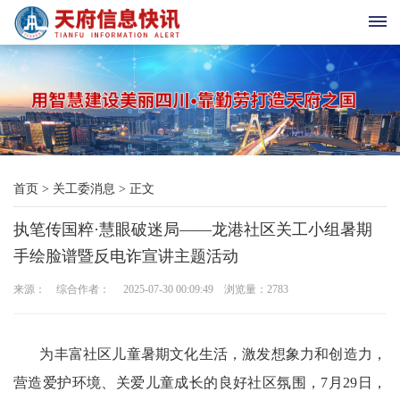
首
页
天
首页
>
关工委消息
>
正文
府
执笔传国粹·慧眼破迷局——龙港社区关工小组暑期
老
手绘脸谱暨反电诈宣讲主题活动
科
来源： 综合作者： 2025-07-30 00:09:49 浏览量：
2783
协
天
为丰富社区儿童暑期文化生活，激发想象力和创造力，
营造爱护环境、关爱儿童成长的良好社区氛围，7月29日，
府