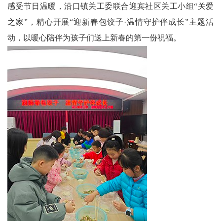
感受节日温暖，沿口镇关工委联合迎宾社区关工小组“关爱
科
之家”，精心开展“迎新春包饺子·温情守护伴成长”主题活
动，以暖心陪伴为孩子们送上新春的第一份祝福。
技
天
府
三
农
天
府
信
息