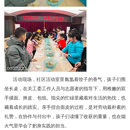
天
府
教
育
天
府
银
活动现场，社区活动室里氤氲着饺子的香气，孩子们围
坐长桌，在关工委工作人员与志愿者的指导下，用稚嫩的双
龄
手揉面、擀皮、包馅。指尖的忙碌里藏着对生活的热忱，也
讯
藏着成长的踏实。亲手捏合面皮的过程，是对劳动最朴素的
关
礼赞，在协作与付出中，孩子们读懂了收获的重量，也在烟
工
火气里学会了躬身实践的担当。