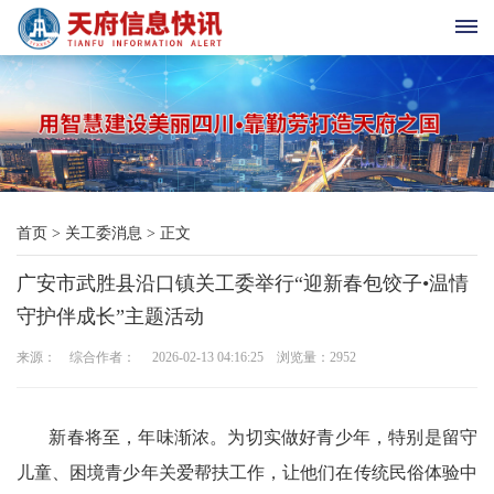
首
页
天
首页
>
关工委消息
>
正文
府
广安市武胜县沿口镇关工委举行“迎新春包饺子•温情
老
守护伴成长”主题活动
科
来源： 综合作者： 2026-02-13 04:16:25 浏览量：
2952
协
天
新春将至，年味渐浓。为切实做好青少年，特别是留守
儿童、困境青少年关爱帮扶工作，让他们在传统民俗体验中
府