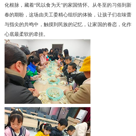
区
化根脉，藏着“民以食为天”的家国情怀。从冬至的习俗到新
天
春的期盼，这场由关工委精心组织的体验，让孩子们在味蕾
与指尖的共鸣中，触摸到民族的记忆，让家国的眷恋，化作
府
心底最柔软的牵挂。
医
卫
天
府
旅
游
天
府