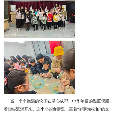
委
消
息
天
府
法
制
天
府
当一个个饱满的饺子在掌心成型，中华年俗的温度便顺
社
着指尖流淌开来。这小小的食馔里，裹着“岁寒知松柏”的文