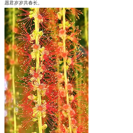
愿君岁岁共春长。
区
天
府
医
卫
天
府
旅
游
天
府