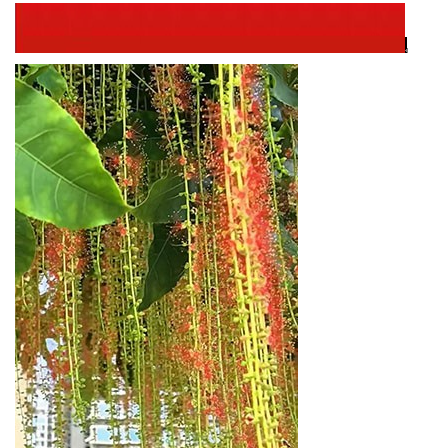
天
府
教
育
天
府
银
龄
讯
关
工