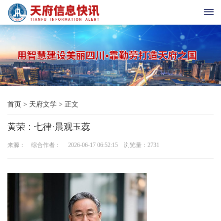
首
页
天
首页
>
天府文学
>
正文
府
黄荣：七律·晨观玉蕊
老
来源： 综合作者： 2026-06-17 06:52:15 浏览量：
2731
科
协
天
府