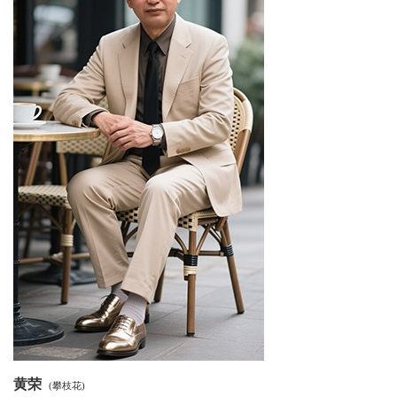
科
技
天
府
三
农
天
府
信
息
黄荣
(攀枝花)