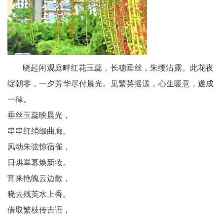
委
消
息
晓起闲观庭畔红花玉蕊，长穗垂丝，朱缨沾露。此花夜
天
绽朝零，一夕芳华尽付晨光。见繁英摇漾，心生暖意，遂成
府
一律。
垂丝玉蕊映晨光，
法
串串红绡缀曲廊。
制
风动朱弦惊宿雀，
天
日烘翠幕焕新妆。
宵来艳魄云边散，
府
晓去残英水上香。
社
借取繁枝传吉语，