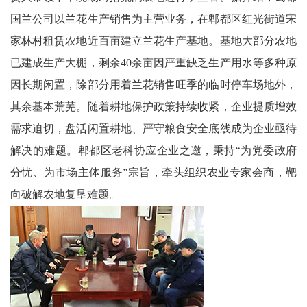
天
国兰公司以兰花生产销售为主营业务，在郫都区红光街道宋
府
家林村租赁农地近百亩建立兰花生产基地。基地大部分农地
已建成生产大棚，剩余40余亩因严重缺乏生产用水等多种原
教
因长期闲置，除部分用着兰花销售旺季的临时停车场地外，
育
其余基本荒芜。随着耕地保护政策持续收紧，企业提质增效
天
需求迫切，盘活闲置耕地、严守粮食安全底线成为企业亟待
府
解决的难题。郫都区老科协应企业之邀，秉持“为党委政府
分忧、为市场主体服务”宗旨，牵头组织农业专家会商，靶
银
向破解农地复垦难题。
龄
讯
关
工