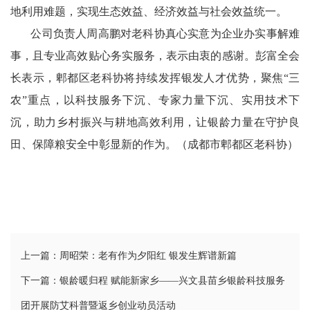
地利用难题，实现生态效益、经济效益与社会效益统一。
文
公司负责人周高鹏对老科协真心实意为企业办实事解难
学
事，且专业高效贴心务实服务，表示由衷的感谢。彭富全会
长表示，郫都区老科协将持续发挥银发人才优势，聚焦“三
农”重点，以科技服务下沉、专家力量下沉、实用技术下
沉，助力乡村振兴与耕地高效利用，让银龄力量在守护良
田、保障粮安全中彰显新的作为。（成都市郫都区老科协）
上一篇：周昭荣：老有作为夕阳红 银发生辉谱新篇
下一篇：银龄暖归程 赋能新家乡——兴文县苗乡银龄科技服务
团开展防艾科普暨返乡创业动员活动