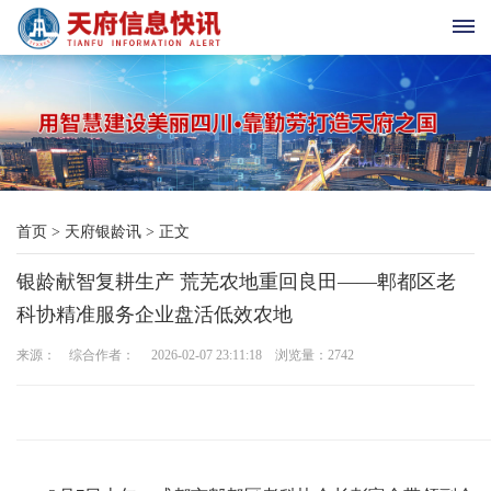
首
页
天
首页
>
天府银龄讯
>
正文
府
银龄献智复耕生产 荒芜农地重回良田——郫都区老
老
科协精准服务企业盘活低效农地
科
来源： 综合作者： 2026-02-07 23:11:18 浏览量：
2742
协
天
府