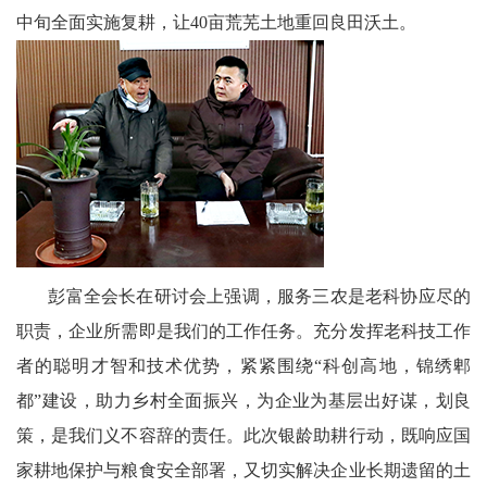
区
中旬全面实施复耕，让40亩荒芜土地重回良田沃土。
天
府
医
卫
天
府
彭富全会长在研讨会上强调，服务三农是老科协应尽的
职责，企业所需即是我们的工作任务。充分发挥老科技工作
旅
者的聪明才智和技术优势，紧紧围绕“科创高地，锦绣郫
游
都”建设，助力乡村全面振兴，为企业为基层出好谋，划良
天
策，是我们义不容辞的责任。此次银龄助耕行动，既响应国
家耕地保护与粮食安全部署，又切实解决企业长期遗留的土
府