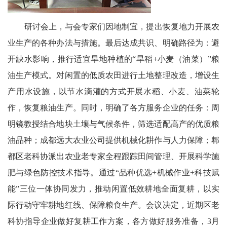
委
研讨会上，与会专家们因地制宜，提出恢复地力开展农
消
业生产的各种办法与措施。最后达成共识、明确路径为：避
开缺水影响，推行适宜旱地种植的“旱稻+小麦（油菜）”粮
息
油生产模式。对闲置的低质农田进行土地整理改造，增设生
天
产用水设施，以节水滴灌的方式开展水稻、小麦、油菜轮
府
作，恢复粮油生产。同时，明确了各方服务企业的任务：周
明镜教授结合地块土壤与气候条件，筛选适配高产的优质粮
法
油品种；成都远大农业公司提供机械化耕作与人力保障；郫
制
都区老科协派出农业老专家全程跟踪田间管理、开展科学施
天
肥与绿色防控技术指导。通过“品种优选+机械作业+科技赋
府
能”三位一体协同发力，推动闲置低效耕地全面复耕，以实
际行动守牢耕地红线、保障粮食生产。会议决定，近期区老
社
科协指导企业做好复耕工作方案，各方做好服务准备，3月