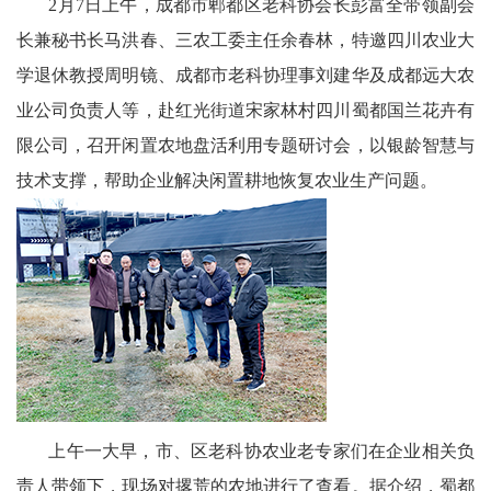
2月7日上午，成都市郫都区老科协会长彭富全带领副会
科
长兼秘书长马洪春、三农工委主任余春林，特邀四川农业大
学退休教授周明镜、成都市老科协理事刘建华及成都远大农
技
业公司负责人等，赴红光街道宋家林村四川蜀都国兰花卉有
天
限公司，召开闲置农地盘活利用专题研讨会，以银龄智慧与
府
技术支撑，帮助企业解决闲置耕地恢复农业生产问题。
三
农
天
府
信
上午一大早，市、区老科协农业老专家们在企业相关负
息
责人带领下，现场对撂荒的农地进行了查看。据介绍，蜀都