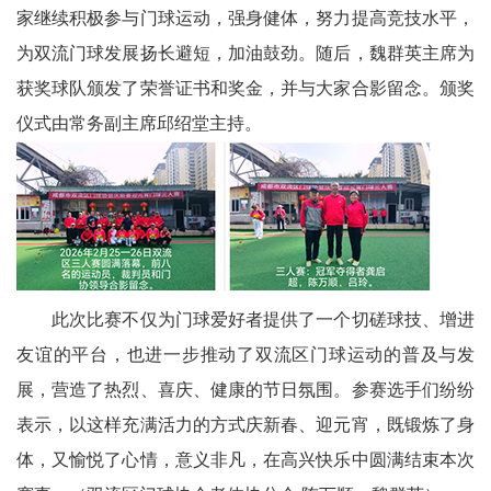
家继续积极参与门球运动，强身健体，努力提高竞技水平，
委
为双流门球发展扬长避短，加油鼓劲。随后，魏群英主席为
消
获奖球队颁发了荣誉证书和奖金，并与大家合影留念。颁奖
仪式由常务副主席邱绍堂主持。
息
天
府
法
此次比赛不仅为门球爱好者提供了一个切磋球技、增进
制
友谊的平台，也进一步推动了双流区门球运动的普及与发
天
展，营造了热烈、喜庆、健康的节日氛围。参赛选手们纷纷
府
表示，以这样充满活力的方式庆新春、迎元宵，既锻炼了身
社
体，又愉悦了心情，意义非凡，在高兴快乐中圆满结束本次