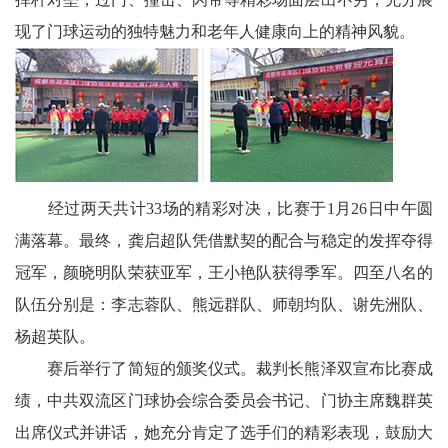
天
现了门球运动的独特魅力和老年人健康向上的精神风貌。
府
教
育
天
经过两天共计33场的精彩对决，比赛于1月26日中午圆
府
满落幕。最终，龚启超队凭借默契的配合与稳定的发挥夺得
银
冠军，颜晓明队荣获亚军，王小艳队获得季军。四至八名的
队伍分别是：李志蓉队、熊远群队、师朝均队、谢先洲队、
龄
杨超英队。
讯
赛后举行了简短的颁奖仪式。裁判长熊泽双宣布比赛成
关
绩，中共双流区门球协会综合委员会书记、门协主席魏群英
出席仪式并讲话，她充分肯定了选手们的精彩表现，鼓励大
工