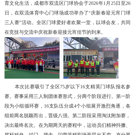
育文化生活，成都市双流区门球协会于2026年1月25日至26
科
日，在双流体育中心门球场成功举办了“庆新春迎元宵门球
三人赛”活动。全区门球爱好者欢聚一堂，以球会友，共同
技
在竞技与交流中庆祝新春迎接元宵佳节的到来。
天
府
三
农
天
本次比赛吸引了全区75岁以下16支精英门球队报名参
赛。赛事采用三人制团体赛形式，分两个阶段进行。第一阶
府
段为小组循环赛，16支队伍分成4个小组展开激烈角逐，各
信
组前两名脱颖而出，晋级八强。第二阶段采用淘汰附加赛，
决出最终名次。在为期两天的赛程中，运动员们精神抖擞、
息
挥杆对垒，过门、撞击、闪带等精彩场面层出不穷，充分展