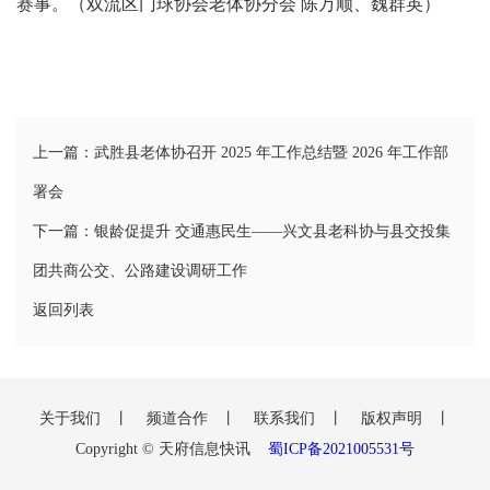
赛事。（双流区门球协会老体协分会 陈万顺、魏群英）
区
天
府
医
上一篇：武胜县老体协召开 2025 年工作总结暨 2026 年工作部
署会
卫
下一篇：银龄促提升 交通惠民生——兴文县老科协与县交投集
天
团共商公交、公路建设调研工作
府
返回列表
旅
游
关于我们
丨
频道合作
丨
联系我们
丨
版权声明
丨
天
Copyright © 天府信息快讯
蜀ICP备2021005531号
府