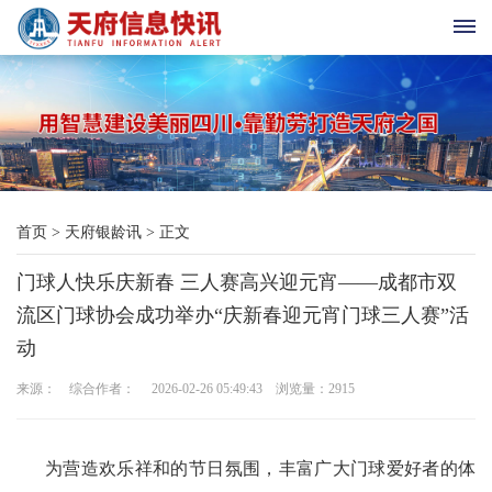
首
页
天
首页
>
天府银龄讯
>
正文
府
门球人快乐庆新春 三人赛高兴迎元宵——成都市双
老
流区门球协会成功举办“庆新春迎元宵门球三人赛”活
科
动
协
来源： 综合作者： 2026-02-26 05:49:43 浏览量：
2915
天
为营造欢乐祥和的节日氛围，丰富广大门球爱好者的体
府