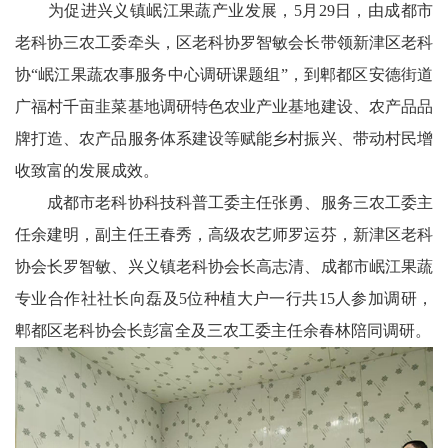
天
为促进兴义镇岷江果蔬产业发展，5月29日，由成都市
老科协三农工委牵头，区老科协罗智敏会长带领新津区老科
府
协“岷江果蔬农事服务中心调研课题组”，到郫都区安德街道
教
广福村千亩韭菜基地调研特色农业产业基地建设、农产品品
牌打造、农产品服务体系建设等赋能乡村振兴、带动村民增
育
收致富的发展成效。
天
成都市老科协科技科普工委主任张勇、服务三农工委主
府
任余建明，副主任王春秀，高级农艺师罗运芬，新津区老科
银
协会长罗智敏、兴义镇老科协会长高志清、成都市岷江果蔬
专业合作社社长向磊及5位种植大户一行共15人参加调研，
龄
郫都区老科协会长彭富全及三农工委主任余春林陪同调研。
讯
关
工