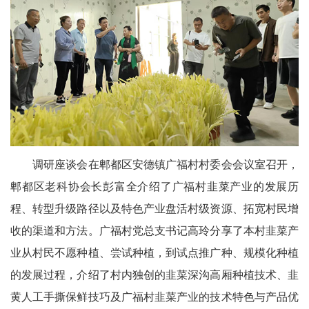
委
消
息
天
府
调研座谈会在郫都区安德镇广福村村委会会议室召开，
法
郫都区老科协会长彭富全介绍了广福村韭菜产业的发展历
制
程、转型升级路径以及特色产业盘活村级资源、拓宽村民增
天
收的渠道和方法。广福村党总支书记高玲分享了本村韭菜产
业从村民不愿种植、尝试种植，到试点推广种、规模化种植
府
的发展过程，介绍了村内独创的韭菜深沟高厢种植技术、韭
社
黄人工手撕保鲜技巧及广福村韭菜产业的技术特色与产品优