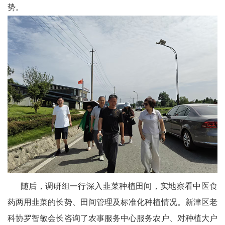
势。
区
天
府
医
卫
天
府
旅
游
随后，调研组一行深入韭菜种植田间，实地察看中医食
天
药两用韭菜的长势、田间管理及标准化种植情况。新津区老
府
科协罗智敏会长咨询了农事服务中心服务农户、对种植大户