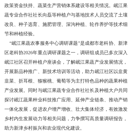
政策资金扶持、蔬菜生产营销体系建设等相关情况。岷江果
文
蔬专业合作社社长向磊等种植户与基地技术人员交流了土壤
学
改良、种子选育、施肥管理、深沟种植、轮作养护等技术细
节和种植经验。
“岷江果蔬农事服务中心调研课题”是成都市老科协、新津
区老科协2026年重点调研课题之一，调研组成员已多次深入
岷江社区召开种植户座谈会，了解岷江果蔬产业发展情况，
开展新品种推广、新技术培训等活动，助力岷江社区以韭黄
韭菜、折耳根、猕猴桃、葡萄等为主打特色品种的蔬果种植
产业发展。同时与岷江果蔬专业合作社社长及种植大户共同
探讨岷江蔬果种业科技推广应用、延伸产业链条、推动产销
一体化发展，促进农户增产增收、壮大集体经济，有效激发
乡村内生发展动力等相关问题，力争撰写高质量调研报告，
助力新津乡村振兴和农业现代化建设。