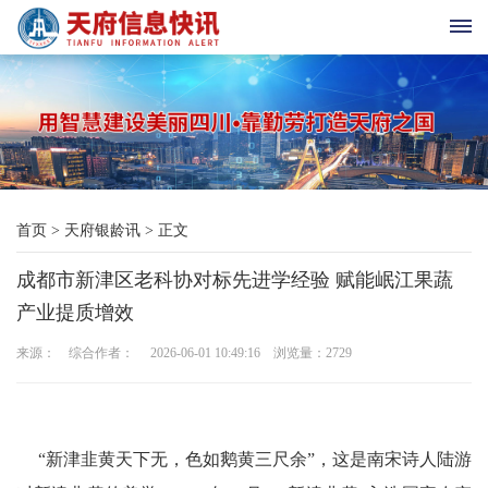
首
页
天
首页
>
天府银龄讯
>
正文
府
成都市新津区老科协对标先进学经验 赋能岷江果蔬
老
产业提质增效
科
来源： 综合作者： 2026-06-01 10:49:16 浏览量：
2729
协
天
“新津韭黄天下无，色如鹅黄三尺余”，这是南宋诗人陆游
府