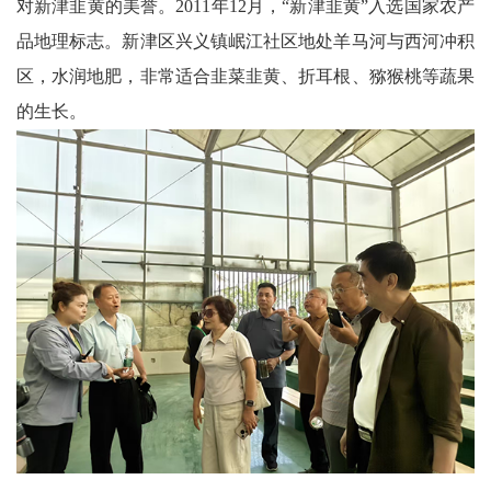
对新津韭黄的美誉。2011年12月，“新津韭黄”入选国家农产
科
品地理标志。新津区兴义镇岷江社区地处羊马河与西河冲积
区，水润地肥，非常适合韭菜韭黄、折耳根、猕猴桃等蔬果
技
的生长。
天
府
三
农
天
府
信
息