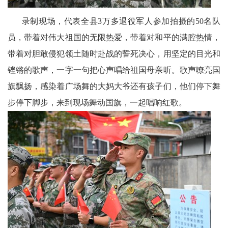
录制现场，代表全县3万多退役军人参加拍摄的50名队
员，带着对伟大祖国的无限热爱，带着对和平的满腔热情，
带着对胆敢侵犯领土随时赴战的誓死决心，用坚定的目光和
铿锵的歌声，一字一句把心声唱给祖国母亲听。歌声嘹亮国
旗飘扬，感染着广场舞的大妈大爷还有孩子们，他们停下舞
步停下脚步，来到现场舞动国旗，一起唱响红歌。