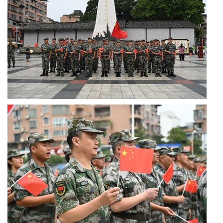
科
技
天
府
三
农
天
府
信
息