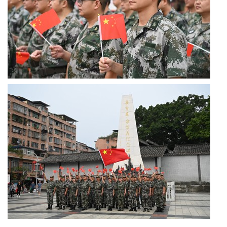
区
天
府
医
卫
天
府
旅
游
天
府