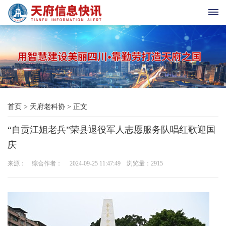
首
页
天
首页
>
天府老科协
>
正文
府
“自贡江姐老兵”荣县退役军人志愿服务队唱红歌迎国
老
庆
科
来源： 综合作者： 2024-09-25 11:47:49 浏览量：
2915
协
天
府