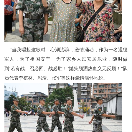
“当我唱起这歌时，心潮澎湃，激情涌动，作为一名退役
军人，为了祖国安宁，为了家乡人民安居乐业，随时做
到‘若有战、召必回、战必胜！’抛头颅洒热血义无反顾！”队
员代表李棋林、冯浩、张军等这样豪情满怀地说。