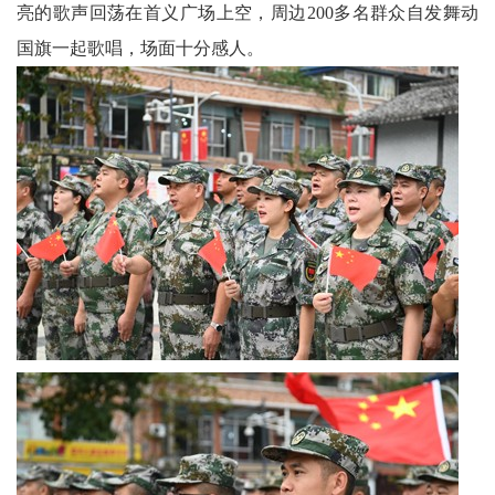
亮的歌声回荡在首义广场上空，周边200多名群众自发舞动
委
国旗一起歌唱，场面十分感人。
消
息
天
府
法
制
天
府
社