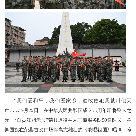
天
府
教
育
天
府
银
龄
“我们爱和平，我们爱家乡，谁敢侵犯我就叫他灭
讯
亡……”9月25日，在中华人民共和国成立75周年即将到来之
关
际，“自贡江姐老兵”荣县退役军人志愿服务队50名队员，挥
舞国旗在荣县首义广场将高亢雄壮的《歌唱祖国》唱响，嘹
工