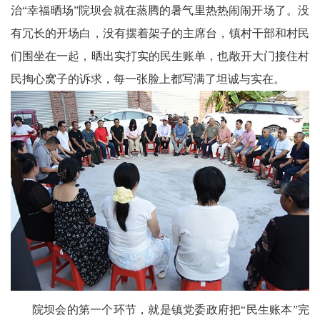
治“幸福晒场”院坝会就在蒸腾的暑气里热热闹闹开场了。没
科
有冗长的开场白，没有摆着架子的主席台，镇村干部和村民
技
们围坐在一起，晒出实打实的民生账单，也敞开大门接住村
天
民掏心窝子的诉求，每一张脸上都写满了坦诚与实在。
府
三
农
天
府
信
息
院坝会的第一个环节，就是镇党委政府把“民生账本”完