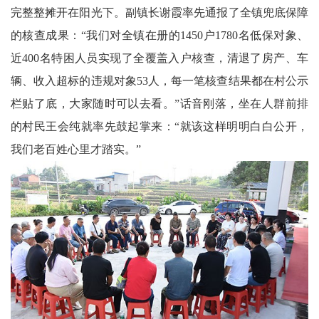
天
完整整摊开在阳光下。副镇长谢霞率先通报了全镇兜底保障
府
的核查成果：“我们对全镇在册的1450户1780名低保对象、
近400名特困人员实现了全覆盖入户核查，清退了房产、车
教
辆、收入超标的违规对象53人，每一笔核查结果都在村公示
育
栏贴了底，大家随时可以去看。”话音刚落，坐在人群前排
天
的村民王会纯就率先鼓起掌来：“就该这样明明白白公开，
我们老百姓心里才踏实。”
府
银
龄
讯
关
工