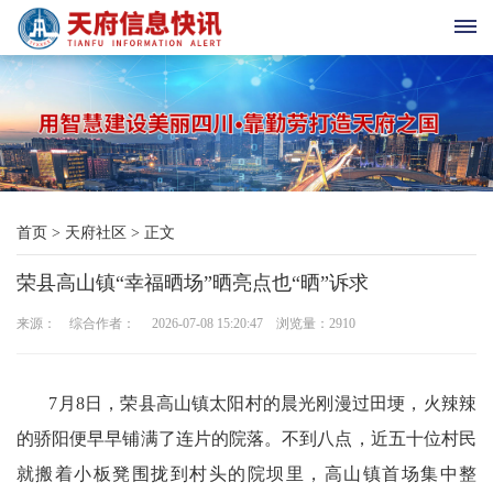
首
页
天
首页
>
天府社区
>
正文
府
荣县高山镇“幸福晒场”晒亮点也“晒”诉求
老
来源： 综合作者： 2026-07-08 15:20:47 浏览量：
2910
科
协
7月8日，荣县高山镇太阳村的晨光刚漫过田埂，火辣辣
天
的骄阳便早早铺满了连片的院落。不到八点，近五十位村民
就搬着小板凳围拢到村头的院坝里，高山镇首场集中整
府