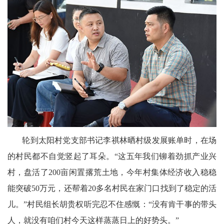
文
学
轮到太阳村党支部书记李祺林晒村级发展账单时，在场
的村民都不自觉竖起了耳朵。“这五年我们铆着劲抓产业兴
村，盘活了200亩闲置撂荒土地，今年村集体经济收入稳稳
能突破50万元，还帮着20多名村民在家门口找到了稳定的活
儿。”村民组长胡贵权听完忍不住感慨：“没有肯干事的带头
人，就没有咱们村今天这样蒸蒸日上的好势头。”