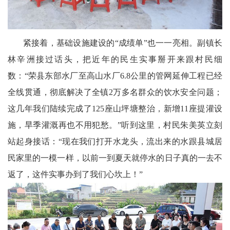
委
消
紧接着，基础设施建设的“成绩单”也一一亮相。副镇长
林辛洲接过话头，把近年的民生实事掰开来跟村民细
息
数：“荣县东部水厂至高山水厂6.8公里的管网延伸工程已经
天
全线贯通，彻底解决了全镇2万多名群众的饮水安全问题；
府
这几年我们陆续完成了125座山坪塘整治，新增11座提灌设
施，旱季灌溉再也不用犯愁。”听到这里，村民朱美英立刻
法
站起身接话：“现在我们打开水龙头，流出来的水跟县城居
制
民家里的一模一样，以前一到夏天就停水的日子真的一去不
天
返了，这件实事办到了我们心坎上！”
府
社