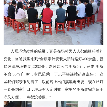
区
天
府
医
卫
人居环境改善的成果，更是在场村民人人都能摸得着的
天
变化。当通报里念到“全镇累计安装太阳能路灯400余盏，新
府
建改造垃圾收集点232处，新改建公共厕所9个，完成‘厕所
旅
革命’3649户”时，村民陈荣、丁志平接连站起身点头：“这
些我们都亲眼见着了！以前晚上出门摸黑走田埂，现在路灯
游
一直亮到家门口，垃圾有人定时收，家里的厕所改完之后干
天
净又方便，一点都没掺假。”
府