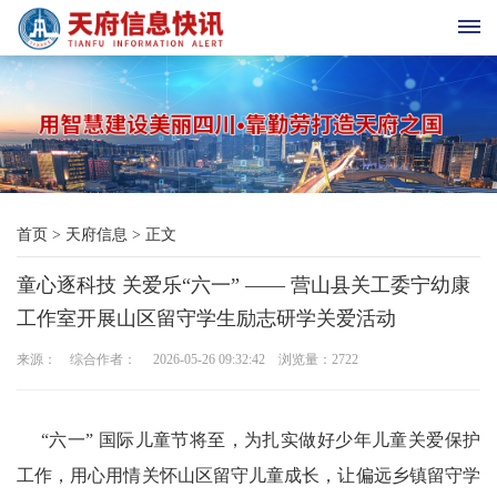
首
页
天
首页
>
天府信息
>
正文
府
童心逐科技 关爱乐“六一” —— 营山县关工委宁幼康
老
工作室开展山区留守学生励志研学关爱活动
科
来源： 综合作者： 2026-05-26 09:32:42 浏览量：
2722
协
天
“六一” 国际儿童节将至，为扎实做好少年儿童关爱保护
工作，用心用情关怀山区留守儿童成长，让偏远乡镇留守学
府