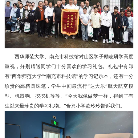
区
天
府
医
西华师范大学、南充市科技馆对山区学子励志研学高度
卫
重视，分别赠送同学们十分喜欢的学习礼包。礼包中有印
天
有“西华师范大学”“南充市科技馆”的学习记录本，还有十分
府
珍贵的高档圆珠笔，学生中间最流行“达大乐”航天航空模
旅
型、机器狗、挖挖机等等。“今天我像做梦一样，得到了有
生以来最珍贵的学习礼物。”合兴小学欧玲玲告诉我们。
游
天
府