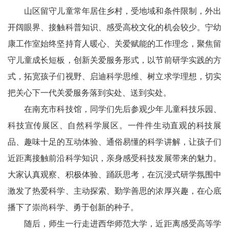
天
山区留守儿童常年居住乡村，受地域和条件限制，外出
府
开阔眼界、接触科普知识、感受高校文化的机会较少。宁幼
康工作室始终坚持育人暖心、关爱赋能的工作理念，聚焦留
教
守儿童成长短板，创新关爱服务形式，以节前研学实践的方
育
式，拓宽孩子们视野、启迪科学思维、树立求学理想，切实
天
把关心下一代关爱服务落到实处、送到实处。
在南充市科技馆，同学们先后参观少年儿童科技乐园、
府
科技宣传展区、自然科学展区。一件件生动直观的科技展
银
品、趣味十足的互动体验、通俗易懂的科学讲解，让孩子们
近距离接触前沿科学知识，亲身感受科技发展带来的魅力。
龄
大家认真观察、积极体验、踊跃思考，在沉浸式研学氛围中
讯
激发了热爱科学、主动探索、勤学善思的浓厚兴趣，在心底
关
播下了崇尚科学、勇于创新的种子。
工
随后，师生一行走进西华师范大学，近距离感受高等学