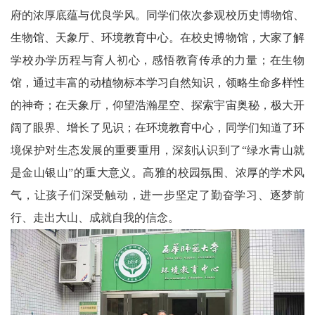
府的浓厚底蕴与优良学风。同学们依次参观校历史博物馆、
委
生物馆、天象厅、环境教育中心。在校史博物馆，大家了解
消
学校办学历程与育人初心，感悟教育传承的力量；在生物
馆，通过丰富的动植物标本学习自然知识，领略生命多样性
息
的神奇；在天象厅，仰望浩瀚星空、探索宇宙奥秘，极大开
天
阔了眼界、增长了见识；在环境教育中心，同学们知道了环
府
境保护对生态发展的重要重用，深刻认识到了“绿水青山就
是金山银山”的重大意义。高雅的校园氛围、浓厚的学术风
法
气，让孩子们深受触动，进一步坚定了勤奋学习、逐梦前
制
行、走出大山、成就自我的信念。
天
府
社