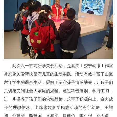
文
学
此次六一节前研学关爱活动，是县关工委宁幼康工作室
常态化关爱帮扶留守儿童的生动实践。活动有效丰富了山区
留守学生的课余生活，缓解了留守孩子情感缺失，让孩子们
真切感受到社会大家庭的温暖。通过科普浸润、学府熏陶，
进一步涵养了孩子们的求知品格，筑牢了积极向上、奋力成
长的理想信念。出席这次参学励志活动的有宁幼康、王福
初、邹建碧、熊建国、文和平、肖建伯、李仁强、邓大勇、