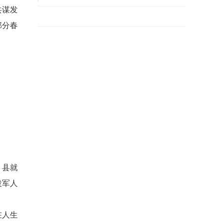
共谋发
部分春
。县就
役军人
在人生