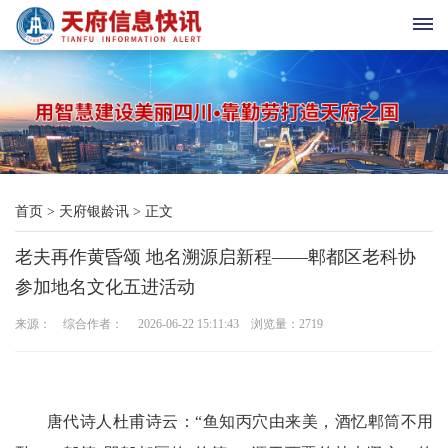
首
页
天
首页
>
天府银龄讯
>
正文
府
老夫再作黄昏颂 地名溯源启新程——郫都区老科协
老
参加地名文化五进活动
科
来源： 综合作者： 2026-06-22 15:11:43 浏览量：
2719
协
天
唐代诗人杜甫诗云：“鱼知丙穴由来美，酒忆郫筒不用
府