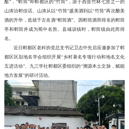
酤”，“郫筒”即郫都区的“竹筒”，源于西晋竹林七贤之一的
科
山涛治郫佳话。山涛从以“竹筒”盛美酒到以“竹筒”再次酿美
酒的升华，造就千古名酒“郫筒酒”。因郫筒酒而得名的郫筒
技
亭和郫筒井成为蜀中名胜。县城设镇时，郫筒镇由此而得
天
名。
府
近日郫都区老科协党总支书记卫志中先后应邀参加了郫
都区区划地名学会组织开展“乡村著名专项行动和地名文化
三
五进活动”、九三学社郫都区委组织的“溯源本土文脉，赋能
农
地方发展”的研讨活动。
天
府
信
息