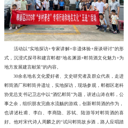
天
府
教
育
活动以“实地探访+专家讲解+非遗体验+座谈研讨”的形
天
式，沉浸式探寻和建言郫都“地名渊源+郫筒酒文化魅力+为
府
地方发展建言献策”的内容。
银
30余名地名文化爱好者、文史研究者及群众代表，走进
郫筒酒厂和郫筒井遗址，实地探访，现场参观，郫都区老科
龄
协党总支书记卫志中以“酒忆郫筒”为题，讲述山涛在郫，公
讯
事之余，组织朋友完曲水流觞的游戏，创新郫筒酒的作为，
关
也讲述杜甫、李白、李商隐、苏轼、陆游等对郫筒酒的喜
好。他对宋代诗人周麟之的“试问郫筒故乡酒，路人应唱踏
工