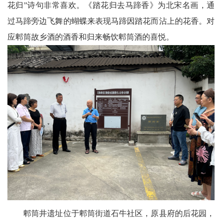
花归”诗句非常喜欢。《踏花归去马蹄香》为北宋名画，通
委
过马蹄旁边飞舞的蝴蝶来表现马蹄因踏花而沾上的花香。对
应郫筒故乡酒的酒香和归来畅饮郫筒酒的喜悦。
消
息
天
府
法
制
天
府
社
郫筒井遗址位于郫筒街道石牛社区，原县府的后花园，