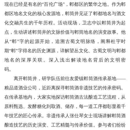
现在已经是有名的“百伦广场”，郫都区的繁华之地。作为郫
区
都区地名文化的核心发源地，郫筒井见证了郫都地名与酒文
天
化交融共生的千年历程。活动现场，卫志中以郫筒井为起
府
点，生动讲述郫筒井的文脉价值与郫筒地名的演变故事。他
医
从“郫”字的起源开始，追溯古蜀文明脉络，阐释杜宇时
期“郫”字得名的历史渊源，详解望丛文化、古蜀文明与郫都
卫
地名的深厚关联。深入浅出解读地名背后的文明密
天
码。
府
离开郫筒井，研学队伍前往友爱镇郫筒酒传承基地——
粮品道酒业公司，近距离探寻郫筒酒非遗技艺的传承密码。
旅
在传承基地内，大家实地探访郫筒酒古法酿造工艺流程，从
游
原料甄选、发酵糖化到取酒、储存，每一道工序都彰显着千
天
年技艺的匠心传承。非遗传承人张仕琴女士现场讲解郫筒酒
酿造技艺的历史演变、工艺精髓与传承价值。参与者们纷纷
府