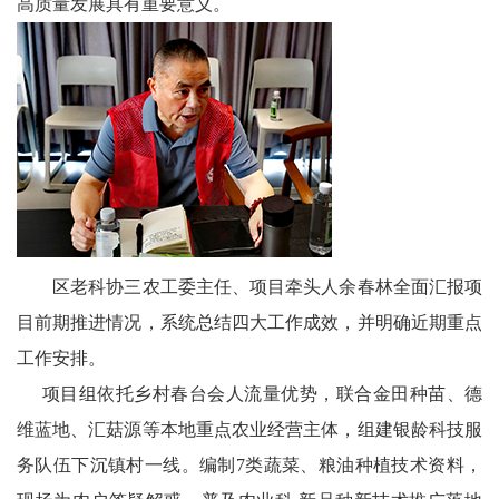
天
高质量发展具有重要意义。
府
教
育
天
府
区老科协三农工委主任、项目牵头人余春林全面汇报项
银
目前期推进情况，系统总结四大工作成效，并明确近期重点
龄
工作安排。
项目组依托乡村春台会人流量优势，联合金田种苗、德
讯
维蓝地、汇菇源等本地重点农业经营主体，组建银龄科技服
关
务队伍下沉镇村一线。编制7类蔬菜、粮油种植技术资料，
工