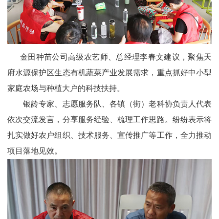
区
天
府
金田种苗公司高级农艺师、总经理李春文建议，聚焦天
医
府水源保护区生态有机蔬菜产业发展需求，重点抓好中小型
家庭农场与种植大户的科技扶持。
卫
银龄专家、志愿服务队、各镇（街）老科协负责人代表
天
依次交流发言，分享服务经验、梳理工作思路。纷纷表示将
府
扎实做好农户组织、技术服务、宣传推广等工作，全力推动
项目落地见效。
旅
游
天
府