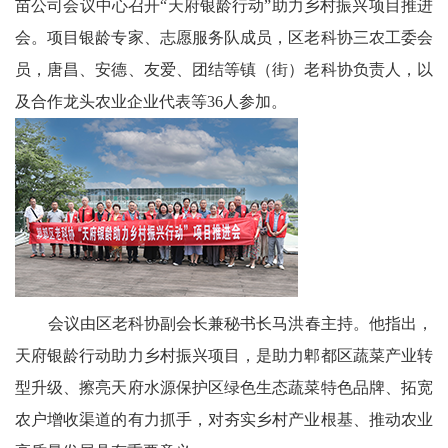
苗公司会议中心召开“天府银龄行动”助力乡村振兴项目推进
科
会。项目银龄专家、志愿服务队成员，区老科协三农工委会
员，唐昌、安德、友爱、团结等镇（街）老科协负责人，以
技
及合作龙头农业企业代表等36人参加。
天
府
三
农
天
会议由区老科协副会长兼秘书长马洪春主持。他指出，
府
天府银龄行动助力乡村振兴项目，是助力郫都区蔬菜产业转
信
型升级、擦亮天府水源保护区绿色生态蔬菜特色品牌、拓宽
息
农户增收渠道的有力抓手，对夯实乡村产业根基、推动农业