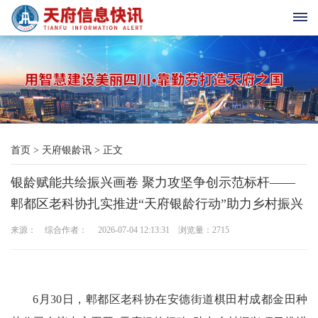
首
页
天
首页
>
天府银龄讯
>
正文
府
银龄赋能共绘振兴画卷 聚力攻坚争创示范标杆——
老
郫都区老科协扎实推进“天府银龄行动”助力乡村振兴
科
来源： 综合作者： 2026-07-04 12:13:31 浏览量：
2715
协
天
6月30日，郫都区老科协在安德街道棋田村成都金田种
府