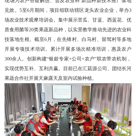
现场为农户答疑解惑、普及农业科 新品种新技术推广落地
委
见效。5至6月期间，项目组联动辖区龙头农业企业，举办3
场农业技术观摩培训会。集中展示苦瓜、甘蓝、西蓝花、优
消
质食用菌等20类果蔬新品种，以实景教学推动先进的农业科
息
技落地生根。截至6月，在先锋村、白马村、留驾村等多地
天
开展专项技术培训。累计开展多场次精准培训，惠及农户
300余人。创新构建“银龄专家+公司+农户”联农带农机制，
府
实现优势互补、互利共赢。目前已在汇菇源公司、团结长河
法
果蔬合作社开展天麻露天及室内试验种植。
制
天
府
社