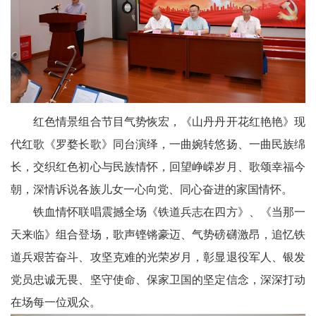
天
府
教
育
天
红色情景组合节目气势恢宏，《山丹丹开花红艳艳》现
代红歌《罗婺长歌》同台演绎，一曲婉转悠扬、一曲民族绵
府
长，交织红色初心与民族情怀，回望峥嵘岁月、歌颂幸福今
银
朝，深情诉说各族儿女一心向党、同心奋进的家国情怀。
铁血情怀联唱震撼全场《铁道兵志在四方》、《当那一
龄
天来临》组合登场，歌声铿锵豪迈、气势磅礴激昂，追忆铁
讯
道兵艰苦奋斗、攻坚克难的光荣岁月，彰显退役军人、银发
关
党员忠诚无畏、坚守使命、保家卫国的坚定信念，深深打动
在场每一位观众。
工