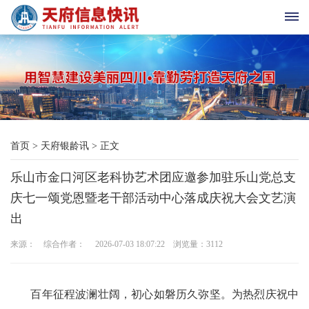
首
页
天
首页
>
天府银龄讯
>
正文
府
乐山市金口河区老科协艺术团应邀参加驻乐山党总支
老
庆七一颂党恩暨老干部活动中心落成庆祝大会文艺演
科
出
协
来源： 综合作者： 2026-07-03 18:07:22 浏览量：
3112
天
百年征程波澜壮阔，初心如磐历久弥坚。为热烈庆祝中
府