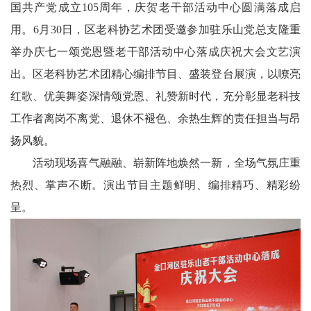
国共产党成立105周年，庆贺老干部活动中心圆满落成启
科
用。6月30日，区老科协艺术团受邀参加驻乐山党总支隆重
举办庆七一颂党恩暨老干部活动中心落成庆祝大会文艺演
技
出。区老科协艺术团精心编排节目、盛装登台展演，以嘹亮
天
红歌、优美舞姿深情颂党恩、礼赞新时代，充分彰显老科技
府
工作者离岗不离党、退休不褪色、余热生辉的责任担当与昂
三
扬风貌。
活动现场喜气融融、崭新阵地焕然一新，全场气氛庄重
农
热烈、掌声不断。演出节目主题鲜明、编排精巧、精彩纷
天
呈。
府
信
息