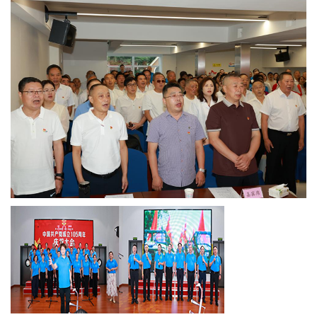
委
消
息
天
府
法
制
天
府
社