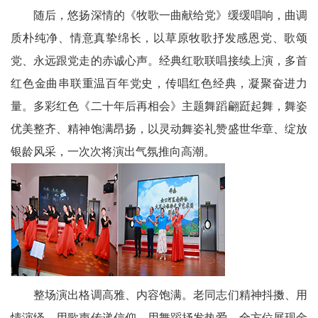
区
随后，悠扬深情的《牧歌一曲献给党》缓缓唱响，曲调
天
质朴纯净、情意真挚绵长，以草原牧歌抒发感恩党、歌颂
党、永远跟党走的赤诚心声。经典红歌联唱接续上演，多首
府
红色金曲串联重温百年党史，传唱红色经典，凝聚奋进力
医
量。多彩红色《二十年后再相会》主题舞蹈翩跹起舞，舞姿
优美整齐、精神饱满昂扬，以灵动舞姿礼赞盛世华章、绽放
卫
银龄风采，一次次将演出气氛推向高潮。
天
府
旅
游
天
整场演出格调高雅、内容饱满。老同志们精神抖擞、用
府
情演绎，用歌声传递信仰，用舞蹈抒发热爱，全方位展现金