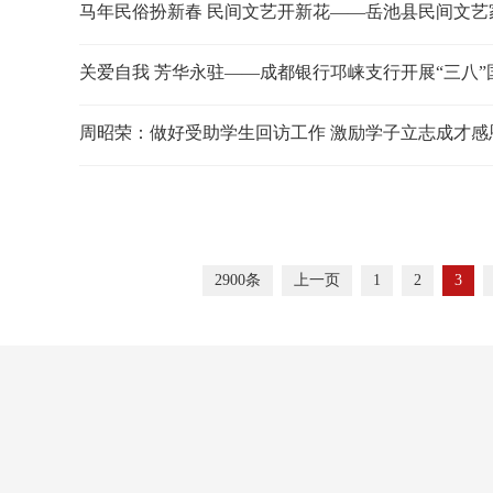
马年民俗扮新春 民间文艺开新花——岳池县民间文
关爱自我 芳华永驻——成都银行邛崃支行开展“三八
周昭荣：做好受助学生回访工作 激励学子立志成才感
2900条
上一页
1
2
3