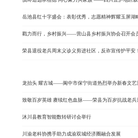
岳池县红十字盛会：表彰优秀，志愿精神辉耀玉屏湖
戳力而行，乡村振兴——营山县乡村振兴协会召开会
荣县退役老兵周末义诊义剪进社区，反诈宣传护平安
龙抬头 耀古城——阆中市保宁街道热烈举办新春文艺
致敬百岁英雄 赓续红色血脉——荣县为百岁抗战老兵
沐川县教育智能数转研讨会举行
川渝老科协携手助力成渝双城经济圈融合发展