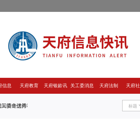
府信息
天府教育
天府银龄讯
关工委消息
天府法制
天府
工委走访慰问清华优秀学子梁思成
科普进社区 护佑少年心——泸县关工委走进祥和社区开展脑科学
标题