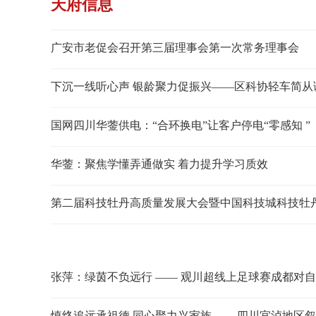
天府信息
广安市老促会召开第三届理事会第一次常务理事会
下沉一线听心声 银龄聚力促振兴——区科协轻车简从
国网四川华蓥供电：“合环换电”让客户停电“零感知 ”
华蓥：聚焦学懂弄通做实 着力提升学习质效
第二届科技牡丹高质量发展大会暨中国科技城科技牡
张萍：绿茵不负远行 —— 观川超线上足球赛成都对
慎终追远承祖德 同心聚力兴家族 ——四川宜泸地区